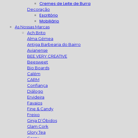
Cremes de Leite de Burra
Decoração
Escritório
Mobiliário
As Nossas Marcas
Ach Brito
Alma Gémea
Antiga Barbearia do Bairro
Avianense
BEE VERY CREATIVE
Beesweet
Bio Boards
Calém
CARM
Confiança
Diálogo
Ervideira
Favaios
Fine & Candy
Freixo
Ginja D’Óbidos
Glam Cork
Glory Tea