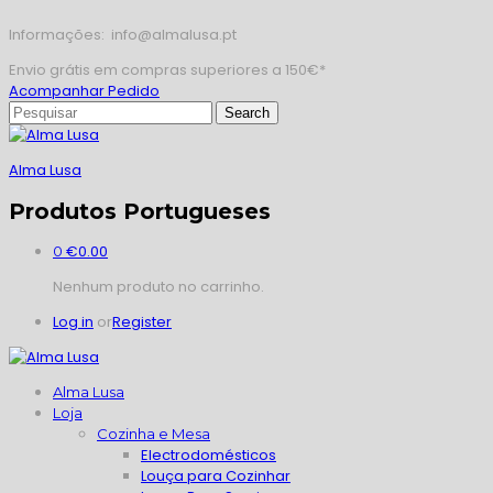
Informações: info@almalusa.pt
Envio grátis em compras superiores a 150€*
Acompanhar Pedido
Alma Lusa
Produtos Portugueses
€
0.00
0
Nenhum produto no carrinho.
Log in
or
Register
Alma Lusa
Loja
Cozinha e Mesa
Electrodomésticos
Louça para Cozinhar