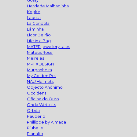
Gossy
Herdade Malhadinha
Kopke
Labuta
La Gondola
Lâminha
Licor Beirão
Life in a Bag
MATER jewellery tales
Mateus Rose
Meireles
MPFXDESIGN
Murganheira
My Golden Pet
NAU Helmets
Objecto Anónimo
Occidens
Oficina do Ouro
Onda Wetsuits
Órbita
Paupério
Phillippe by Almada
Piubelle
Planalto