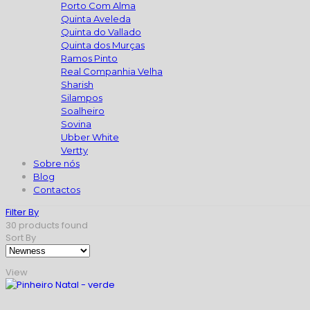
Porto Com Alma
Quinta Aveleda
Quinta do Vallado
Quinta dos Murças
Ramos Pinto
Real Companhia Velha
Sharish
Silampos
Soalheiro
Sovina
Ubber White
Vertty
Sobre nós
Blog
Contactos
Filter By
30
products found
Sort By
View