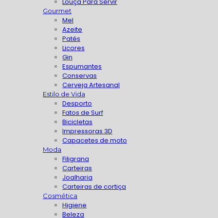
Louça Para Servir
Gourmet
Mel
Azeite
Patés
Licores
Gin
Espumantes
Conservas
Cerveja Artesanal
Estilo de Vida
Desporto
Fatos de Surf
Bicicletas
Impressoras 3D
Capacetes de moto
Moda
Filigrana
Carteiras
Joalharia
Carteiras de cortiça
Cosmética
Higiene
Beleza