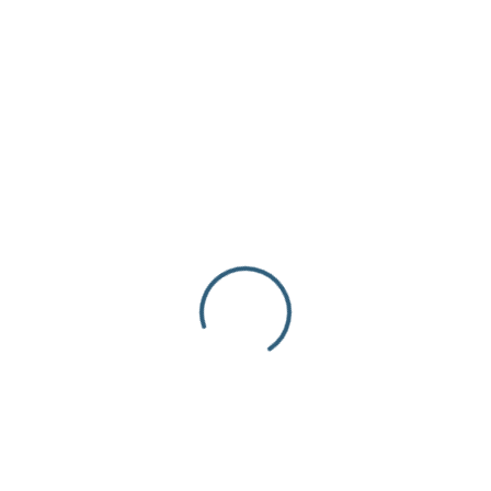
Foam
€
6.60