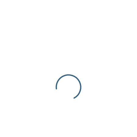
€
77.00