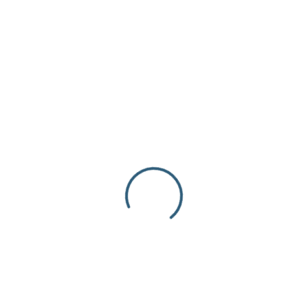
BO VIAJEIRO,
ECORATIVO
€
18.99